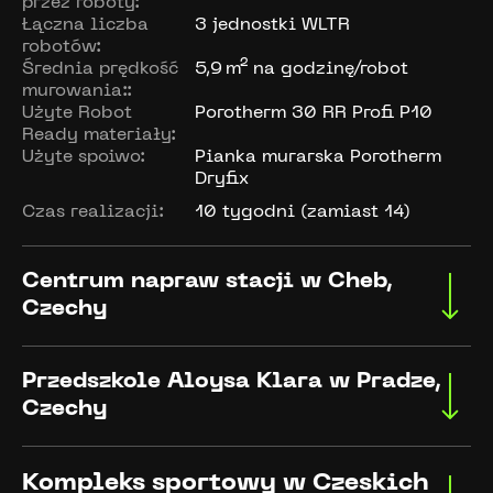
przez roboty:
Łączna liczba
3 jednostki WLTR
robotów:
Średnia prędkość
5,9 m² na godzinę/robot
murowania::
Użyte Robot
Porotherm 30 RR Profi P10
Ready materiały:
Użyte spoiwo:
Pianka murarska Porotherm
Dryfix
Czas realizacji:
10 tygodni (zamiast 14)
Centrum napraw stacji w Cheb, 
Czechy
Następny przystanek: Innowacje. WLTR
wybudował centrumnapraw stacji kolejowej. W
Przedszkole Aloysa Klara w Pradze, 
imieniu krajowej służby kolejowej robot
Czechy
murarskipomógł zbudować przyszłość czeskiej
infrastruktury, cegła po cegle. Na
WLTR pokazuje, na co stać dziś
budowiecentrum napraw w Cheb WLTR wykazał
zautomatyzowane murowanie. W czeskiej
Kompleks sportowy w Czeskich 
wysoką wydajność na aktywnym projekcie