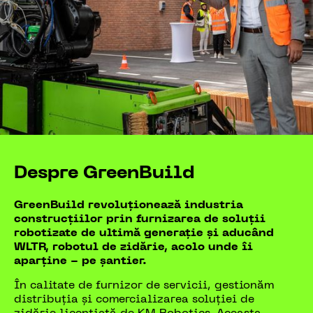
Despre GreenBuild
GreenBuild revoluționează industria
construcțiilor prin furnizarea de soluții
robotizate de ultimă generație și aducând
WLTR, robotul de zidărie, acolo unde îi
aparține - pe șantier.
În calitate de furnizor de servicii, gestionăm
distribuția și comercializarea soluției de